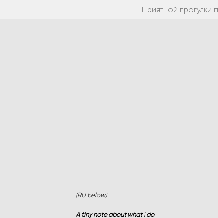
Приятной прогулки 
(RU below)
A tiny note about what I do