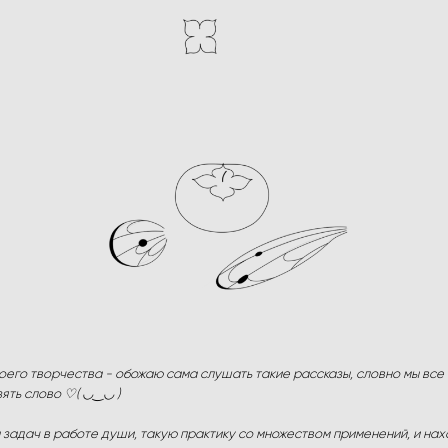
оего творчества - обожаю сама слушать такие рассказы, словно мы все 
зять слово ♡( ◡‿◡ )
а задач в работе души, такую практику со множеством применений, и на