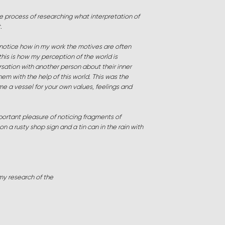
he process of researching what interpretation of
.
notice how in my work the motives are often
his is how my perception of the world is
rsation with another person about their inner
hem with the help of this world. This was the
me a vessel for your own values, feelings and
important pleasure of noticing fragments of
on a rusty shop sign and a tin can in the rain with
f my research of the