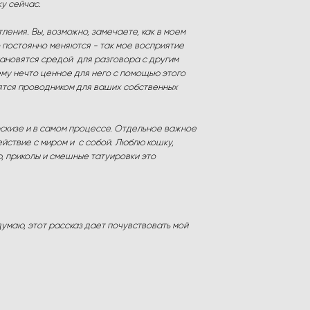
ку сейчас.
ения. Вы, возможно, замечаете, как в моем
 постоянно меняются - так мое восприятие
становятся средой для разговора с другим
 ему нечто ценное для него с помощью этого
овятся проводником для ваших собственных
 эскизе и в самом процессе. Отдельное важное
йствие с миром и с собой. Люблю кошку,
ю, приколы и смешные татуировки это
 думаю, этот рассказ дает почувствовать мой