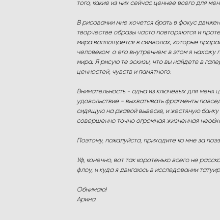
того, какие из них сейчас ценнее всего для м
В рисовании мне хочется брать в фокус движен
творчестве образы часто повторяются и проте
мира воплощается в символах, которые прораст
человеком о его внутреннем: в этом я нахожу 
мира. Я рисую те эскизы, что вы найдете в гал
ценностей, чувств и памятного.
Внимательность - одна из ключевых для меня ц
удовольствие - выхватывать фрагменты повсед
сидящую на ржавой вывеске, и жестяную банку 
совершенно точно огромная жизненная необх
Поэтому, пожалуйста, приходите ко мне за поэ
Уф, конечно, вот так коротенько всего не расс
флоу, и куда я двигаюсь в исследовании тату
Обнимаю!
Арина