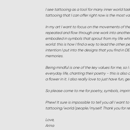
I see tattooing as a tool for many inner world ta
tattooing that I can offer right now is the most va
In my art I want to focus on the movements of t
repeated and flow through one work into another, 
embodied in symbols that sprout from my life whil
world: this is how I find a way to lead the other 
intention I put into the designs that you find i
memories.
Being mindful is one of the key values for me, so 
everyday life, chanting their poetry - this is also 
a flower in it. I also really love to just have fun, g
So please come to me for poetry, symbols, imprints
Phew! It sure is impossible to tell you all I want t
tattooing/world/people/myself. Thank you for re
Love,
Arina