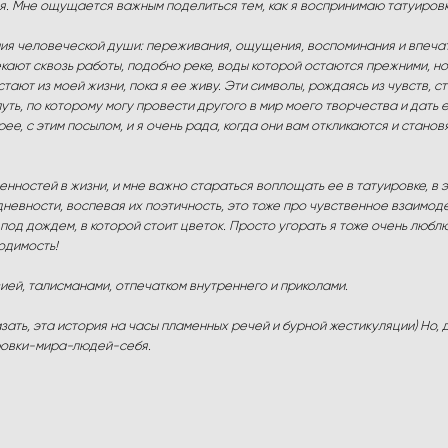
еня. Мне ощущается важным поделиться тем, как я воспринимаю татуиров
ия человеческой души: переживания, ощущения, воспоминания и впечатл
кают сквозь работы, подобно реке, воды которой остаются прежними, но
ают из моей жизни, пока я ее живу. Эти символы, рождаясь из чувств, 
путь, по которому могу провести другого в мир моего творчества и дать
ерее, с этим посылом, и я очень рада, когда они вам откликаются и стан
енностей в жизни, и мне важно стараться воплощать ее в татуировке, в
невности, воспевая их поэтичность, это тоже про чувственное взаимоде
под дождем, в которой стоит цветок. Просто угорать я тоже очень любл
одимость!
зией, талисманами, отпечатком внутреннего и приколами.
казать, эта история на часы пламенных речей и бурной жестикуляции) Но,
ировки-мира-людей-себя.