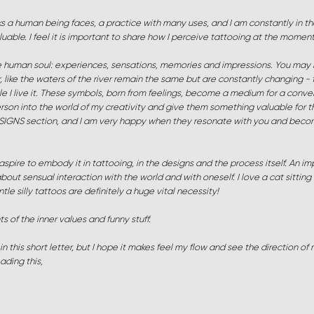
sks a human being faces, a practice with many uses, and I am constantly in t
luable. I feel it is important to share how I perceive tattooing at the moment
he human soul: experiences, sensations, memories and impressions. You may 
like the waters of the river remain the same but are constantly changing - t
e I live it. These symbols, born from feelings, become a medium for a conve
person into the world of my creativity and give them something valuable for t
n DESIGNS section, and I am very happy when they resonate with you and beco
I aspire to embody it in tattooing, in the designs and the process itself. An 
about sensual interaction with the world and with oneself. I love a cat sitting 
entle silly tattoos are definitely a huge vital necessity!
 of the inner values and funny stuff.
o in this short letter, but I hope it makes feel my flow and see the direction o
ading this,