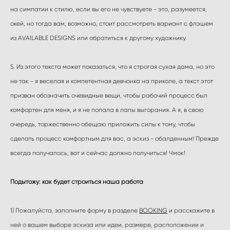
на симпатии к стилю, если вы его не чувствуете - это, разумеется,
окей, но тогда вам, возможно, стоит рассмотреть вариант с флэшем
из AVAILABLE DESIGNS или обратиться к другому художнику.
5. Из этого текста может показаться, что я строгая сухая дама, но это
не так - я веселая и компетентная девчонка на приколе, а текст этот
призван обозначить очевидные вещи, чтобы рабочий процесс был
комфортен для меня, и я не попала в лапы выгорания. А я, в свою
очередь, торжественно обещаю приложить силы к тому, чтобы
сделать процесс комфортным для вас, а эскиз - обалденным! Прежде
всегда получалось, вот и сейчас должно получиться! Чмок!
Подытожу: как будет строиться наша работа
1) Пожалуйста, заполните форму в разделе
BOOKING
и расскажите в
ней о вашем выборе эскиза или идеи, размере, расположении и