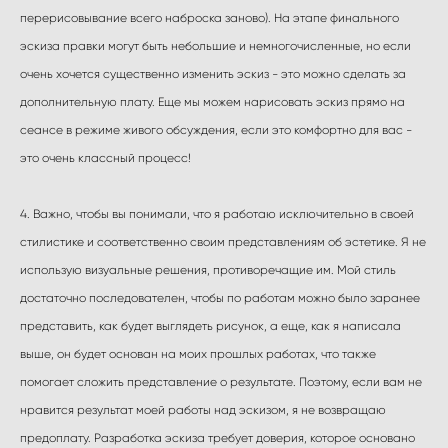
перерисовывание всего наброска заново). На этапе финального
эскиза правки могут быть небольшие и немногочисленные, но если
очень хочется существенно изменить эскиз - это можно сделать за
дополнительную плату. Еще мы можем нарисовать эскиз прямо на
сеансе в режиме живого обсуждения, если это комфортно для вас -
это очень классный процесс!
4. Важно, чтобы вы понимали, что я работаю исключительно в своей
стилистике и соответственно своим представлениям об эстетике. Я не
использую визуальные решения, противоречащие им. Мой стиль
достаточно последователен, чтобы по работам можно было заранее
представить, как будет выглядеть рисунок, а еще, как я написала
выше, он будет основан на моих прошлых работах, что также
помогает сложить представление о результате. Поэтому, если вам не
нравится результат моей работы над эскизом, я не возвращаю
предоплату. Разработка эскиза требует доверия, которое основано