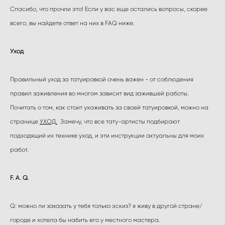
Спасибо, что прочли это! Если у вас еще остались вопросы, скорее
всего, вы найдете ответ на них в FAQ ниже.
Уход
Правильный уход за татуировкой очень важен - от соблюдения
правил заживления во многом зависит вид зажившей работы.
Почитать о том, как стоит ухаживать за своей татуировкой, можно на
странице
УХОД
.
Замечу, что все тату-артисты подбирают
подходящий их технике уход, и эти инструкции актуальны для моих
работ.
F. A. Q.
Q: можно ли заказать у тебя только эскиз? я живу в другой стране/
городе и хотела бы набить его у местного мастера.