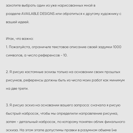
захотите выбрать один из уже нарисованных мной в
разделе AVAILABLE DESIGNS или обратиться к другому художнику с
вашей идеей.
Итак, что важно:
1. Пожалуйста, ограничьте текстовое описание своей задумки 1000
символов, а число референсов - 10.
2. Я рисую кастомные эскизы только на основании своих прошлых
рисунков, референсы должны быть из числа моих работ как минимум
на две трети.
3. Я рисую эскиз на основании вашего запроса: сначала я рисую
быстрый набросок, чтобы мы определили направление рисунка,
затем - детальный набросок, по которому понятен облик финального
эскиза. На этом этапе допустимы правки в разумном объеме (не