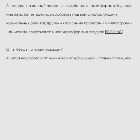
A: нет, увы, на данный момент я не работаю в таком формате (однако
мне было бы интересно поработать над книгами/обложками
музыкальных релизов/другими классными проектами в иллюстрации
- вы можете связаться со мной через форму в разделе
BOOKING
)
Q: ты бьешь по чужим эскизам?
А: нет, я не работаю по чужим эскизам/рисункам - только по тем, что
выкладываю в раздел
AVAILABLE DESIGNS
,, либо рисую специально
для вас.
Q: ты бьешь исключительно черным?
А: в рамках этого проекта - только им.
Q: сколько стоит татуировка?
A: стоимость зависит от сложности, поэтому я не могу ее назвать, пока
не узнаю предполагаемого размера и расположения. еще она