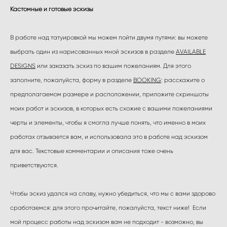
Кастомные и готовые эскизы
В работе над татуировкой мы можем пойти двумя путями: вы можете
выбрать один из нарисованных мной эскизов в разделе
AVAILABLE
DESIGNS
или заказать эскиз по вашим пожеланиям. Для этого
заполните, пожалуйста, форму в разделе
BOOKING
: расскажите о
предполагаемом размере и расположении, приложите скриншоты
моих работ и эскизов, в которых есть схожие с вашими пожеланиями
черты и элементы, чтобы я смогла лучше понять, что именно в моих
работах отзывается вам, и использовала это в работе над эскизом
для вас. Текстовые комментарии и описания тоже очень
приветствуются.
Чтобы эскиз удался на славу, нужно убедиться, что мы с вами здорово
сработаемся: для этого прочитайте, пожалуйста, текст ниже! Если
мой процесс работы над эскизом вам не подходит - возможно, вы